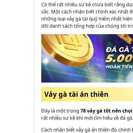
Có thể rất nhiều sư kê chưa biết rằng dự
sắc. Một cách nhận biết chính xác nhất 
những loại vảy gà tài quý hiếm nhất hiệ
dõi danh sách tổng hợp của chúng tôi tro
Vảy gà tài án thiên
Đây là một trong
78 vảy gà tốt nên chọi
rất nhiều sư kê khi mới tìm hiểu về đá gà
Cách nhận biết vảy gà án thiên đó chính 