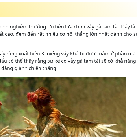
inh nghiệm thường ưu tiên lựa chọn vảy gà tam tài. Đây là
ất cao, đem đến rất nhiều cơ hội thắng lớn nhất dành cho s
thấy rằng xuất hiện 3 miếng vảy khá to được nằm ở phần mặ
đấu có thể thấy rằng sư kê có vảy gà tam tài sẽ có khả năng
ễ dàng giành chiến thắng.