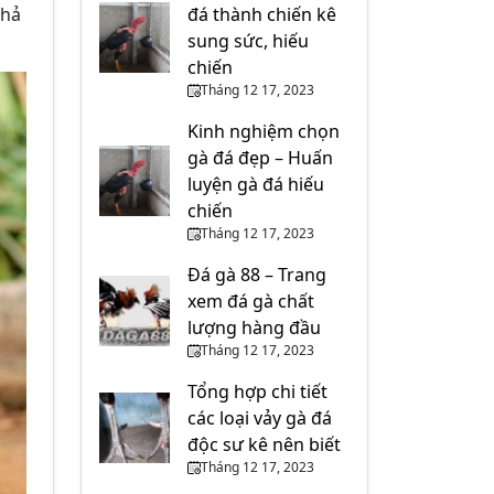
khả
đá thành chiến kê
sung sức, hiếu
chiến
Tháng 12 17, 2023
Kinh nghiệm chọn
gà đá đẹp – Huấn
luyện gà đá hiếu
chiến
Tháng 12 17, 2023
Đá gà 88 – Trang
xem đá gà chất
lượng hàng đầu
Tháng 12 17, 2023
Tổng hợp chi tiết
các loại vảy gà đá
độc sư kê nên biết
Tháng 12 17, 2023