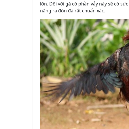
lớn. Đối với gà có phần vảy này sẽ có s
năng ra đòn đá rất chuẩn xác.