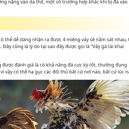
ơng nặng vào da thịt, một số trường hợp khác khi bị đá vào
 có thể dễ dàng nhận ra được 4 miếng vảy sẽ nằm sát nhau, 
Đây cũng là lý do tại sao đây được gọi là “Vảy gà tài khai
ng được đánh giá là có khả năng đá cực kỳ tốt, thường đụng
vì vậy có thể hạ gục các đối thủ bất cứ nơi nào, bất cứ lúc 