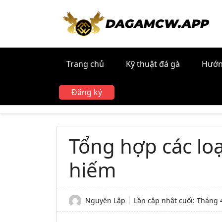
Trang chủ
Kỹ thuật đá gà
Hướn
Đăng ký
Tổng hợp các loạ
hiếm
Nguyễn Lập
Lần cập nhật cuối:
Tháng 4