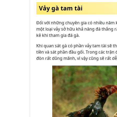
Vảy gà tam tài
Đối với những chuyên gia có nhiều năm k
một loại vảy sở hữu khả năng đá thắng r
kê khi tham gia đá gà.
Khi quan sát gà có phần vảy tam tài sẽ 
tiền và sát phần đầu gối. Trong các trận 
đòn rất dũng mãnh, vì vậy cũng sẽ rất d