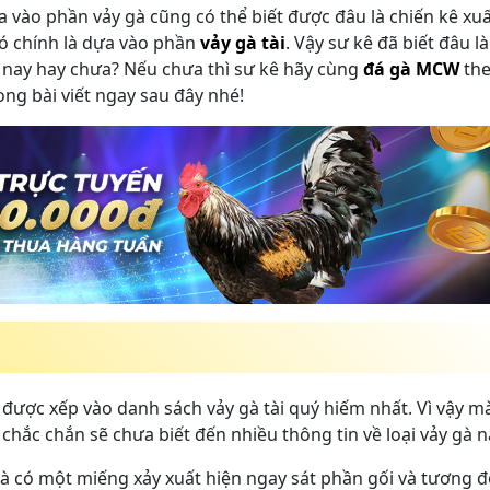
a vào phần vảy gà cũng có thể biết được đâu là chiến kê xu
đó chính là dựa vào phần
vảy gà tài
. Vậy sư kê đã biết đâu là
n nay hay chưa? Nếu chưa thì sư kê hãy cùng
đá gà MCW
th
ng bài viết ngay sau đây nhé!
được xếp vào danh sách vảy gà tài quý hiếm nhất. Vì vậy m
 chắc chắn sẽ chưa biết đến nhiều thông tin về loại vảy gà n
là có một miếng xảy xuất hiện ngay sát phần gối và tương đ