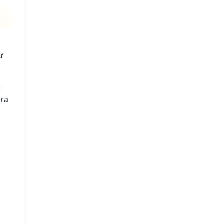
ư
t
 ra