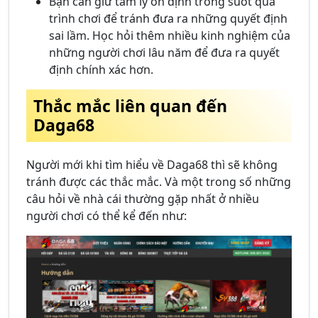
Bạn cần giữ tâm lý ổn định trong suốt quá
trình chơi để tránh đưa ra những quyết định
sai lầm. Học hỏi thêm nhiều kinh nghiệm của
những người chơi lâu năm để đưa ra quyết
định chính xác hơn.
Thắc mắc liên quan đến
Daga68
Người mới khi tìm hiểu về Daga68 thì sẽ không
tránh được các thắc mắc. Và một trong số những
câu hỏi về nhà cái thường gặp nhất ở nhiều
người chơi có thể kể đến như: