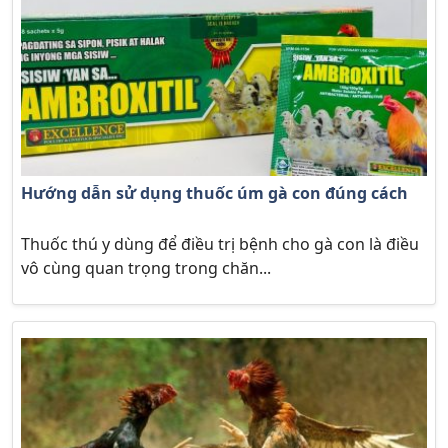
Hướng dẫn sử dụng thuốc úm gà con đúng cách
Thuốc thú y dùng để điều trị bệnh cho gà con là điều
vô cùng quan trọng trong chăn...