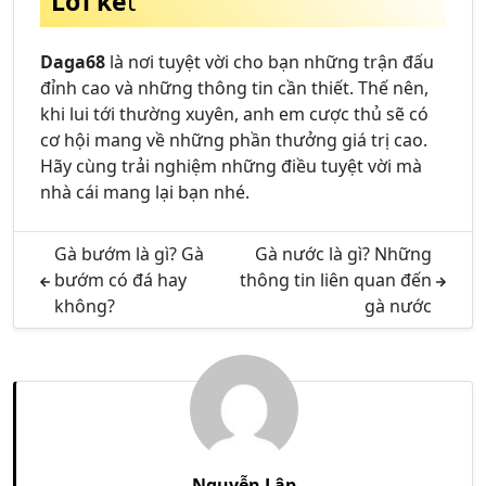
Lời kế
t
Daga68
là nơi tuyệt vời cho bạn những trận đấu
đỉnh cao và những thông tin cần thiết. Thế nên,
khi lui tới thường xuyên, anh em cược thủ sẽ có
cơ hội mang về những phần thưởng giá trị cao.
Hãy cùng trải nghiệm những điều tuyệt vời mà
nhà cái mang lại bạn nhé.
Gà bướm là gì? Gà
Gà nước là gì? Những
bướm có đá hay
thông tin liên quan đến
không?
gà nước
Nguyễn Lập