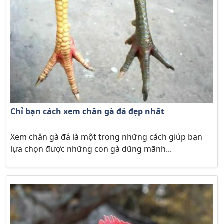
Chỉ bạn cách xem chân gà đá đẹp nhất
Xem chân gà đá là một trong những cách giúp bạn
lựa chọn được những con gà dũng mãnh...