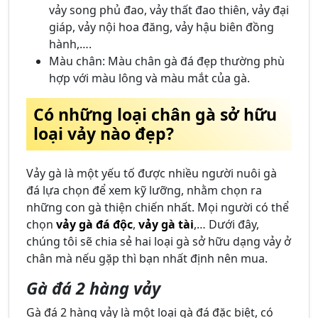
vảy song phủ đao, vảy thất đao thiên, vảy đại
giáp, vảy nội hoa đăng, vảy hậu biên đồng
hành,….
Màu chân: Màu chân gà đá đẹp thường phù
hợp với màu lông và màu mắt của gà.
Có những loại chân gà sở hữu
loại vảy nào đẹp?
Vảy gà là một yếu tố được nhiều người nuôi gà
đá lựa chọn để xem kỹ lưỡng, nhằm chọn ra
những con gà thiện chiến nhất. Mọi người có thể
chọn
vảy gà đá độc
,
vảy gà tài
,… Dưới đây,
chúng tôi sẽ chia sẻ hai loại gà sở hữu dạng vảy ở
chân mà nếu gặp thì bạn nhất định nên mua.
Gà đá
2 hàng vảy
Gà đá 2 hàng vảy là một loại gà đá đặc biệt, có