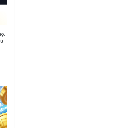
họ.
ầu