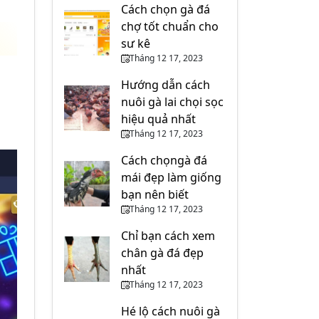
Cách chọn gà đá
chợ tốt chuẩn cho
sư kê
Tháng 12 17, 2023
Hướng dẫn cách
nuôi gà lai chọi sọc
hiệu quả nhất
Tháng 12 17, 2023
Cách chọngà đá
mái đẹp làm giống
bạn nên biết
Tháng 12 17, 2023
Chỉ bạn cách xem
chân gà đá đẹp
nhất
Tháng 12 17, 2023
Hé lộ cách nuôi gà