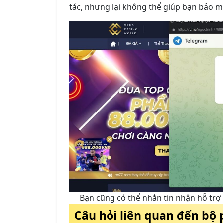
tác, nhưng lại không thể giúp bạn bảo m
Bạn cũng có thể nhắn tin nhận hỗ tr
Câu hỏi liên quan đến bộ