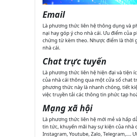
Email
Là phương thức liên hệ thông dụng và ph
nại hay góp ý cho nhà cái. Ưu điểm của p
chứng từ kèm theo. Nhược điểm là thời g
nhà cái.
Chat trực tuyến
Là phương thức liên hệ hiện đại và tiện í
của nhà cái thông qua một cửa sổ chat 
phương thức này là nhanh chóng, tiết ki
việc truyền tải các thông tin phức tạp h
Mạng xã hội
Là phương thức liên hệ mới mẻ và hấp dẫn
tin tức, khuyến mãi hay sự kiện của nhà
Instagram, Youtube, Zalo, Telegram,…. 