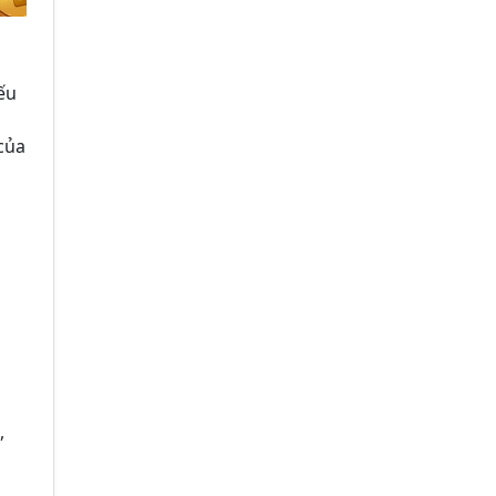
ếu
của
,