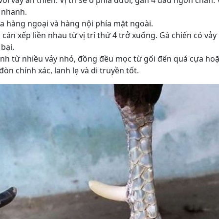
n nhanh.
iữa hàng ngoại và hàng nội phía mặt ngoài.
 cán xếp liền nhau từ vị trí thứ 4 trở xuống. Gà chiến có vảy
 bại.
hành từ nhiều vảy nhỏ, đồng đều mọc từ gối đến quá cựa ho
òn chính xác, lanh lẹ và di truyền tốt.