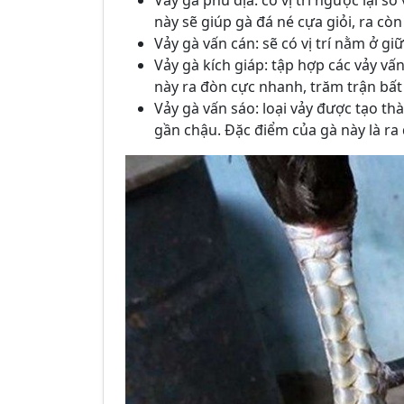
này sẽ giúp gà đá né cựa giỏi, ra cò
Vảy gà vấn cán: sẽ có vị trí nằm ở g
Vảy gà kích giáp: tập hợp các vảy vấn
này ra đòn cực nhanh, trăm trận bất
Vảy gà vấn sáo: loại vảy được tạo t
gần chậu. Đặc điểm của gà này là ra đ