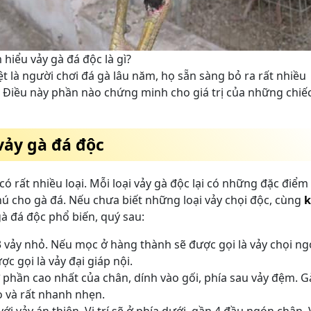
 hiểu vảy gà đá độc là gì?
 là người chơi đá gà lâu năm, họ sẵn sàng bỏ ra rất nhiều
. Điều này phần nào chứng minh cho giá trị của những chiế
 vảy gà đá độc
có rất nhiều loại. Mỗi loại vảy gà độc lại có những đặc điểm
ú cho gà đá. Nếu chưa biết những loại vảy chọi độc, cùng
k
gà đá độc phổ biến, quý sau:
 3 vảy nhỏ. Nếu mọc ở hàng thành sẽ được gọi là vảy chọi ng
c gọi là vảy đại giáp nội.
ở phần cao nhất của chân, dính vào gối, phía sau vảy đệm. G
o và rất nhanh nhẹn.
 với vảy án thiên. Vị trí sẽ ở phía dưới, gần 4 đầu ngón chân.