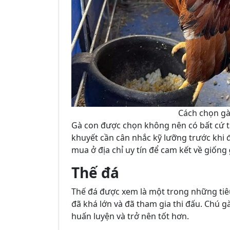
Cách chọn gà
Gà con được chọn không nên có bất cứ t
khuyết cần cân nhắc kỹ lưỡng trước khi
mua ở địa chỉ uy tín để cam kết về giống
Thế đá
Thế đá được xem là một trong những tiêu
đã khá lớn và đã tham gia thi đấu. Chú 
huấn luyện và trở nên tốt hơn.