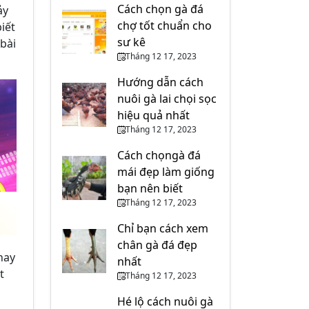
Cách chọn gà đá
ảy
chợ tốt chuẩn cho
iết
sư kê
 bài
Tháng 12 17, 2023
Hướng dẫn cách
nuôi gà lai chọi sọc
hiệu quả nhất
Tháng 12 17, 2023
Cách chọngà đá
mái đẹp làm giống
bạn nên biết
Tháng 12 17, 2023
Chỉ bạn cách xem
chân gà đá đẹp
hay
nhất
t
Tháng 12 17, 2023
Hé lộ cách nuôi gà