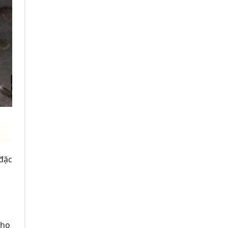
 đặc
cho