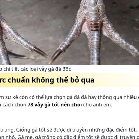
 chi tiết các loại vảy gà đá độc
ực chuẩn không thể bỏ qua
em sư kê còn có thể lựa chọn gà đá đá hay thông qua nhiều
và cách chọn
78 vảy gà tốt nên chọi
cho anh em:
 trọng. Giống gà tốt sẽ được di truyền những đặc điểm tốt.
òn nhỏ. Gà mẹ, gà trống có đặc điểm tốt sẽ được di truyền 