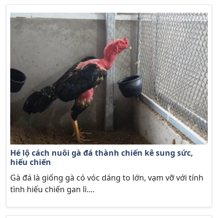
Hé lộ cách nuôi gà đá thành chiến kê sung sức,
hiếu chiến
Gà đá là giống gà có vóc dáng to lớn, vạm vỡ với tính
tình hiếu chiến gan lì....